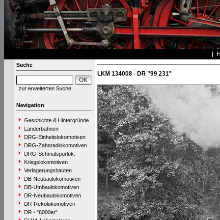
Suche
LKM 134008 - DR "99 231"
zur erweiterten Suche
Navigation
Geschichte & Hintergründe
Länderbahnen
DRG-Einheitslokomotiven
DRG-Zahnradlokomotiven
DRG-Schmalspurlok.
Kriegslokomotiven
Verlagerungsbauten
DB-Neubaulokomotiven
DB-Umbaulokomotiven
DR-Neubaulokomotiven
DR-Rekolokomotiven
DR - "6000er"