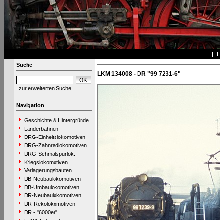
Suche
LKM 134008 - DR "99 7231-6"
zur erweiterten Suche
Navigation
Geschichte & Hintergründe
Länderbahnen
DRG-Einheitslokomotiven
DRG-Zahnradlokomotiven
DRG-Schmalspurlok.
Kriegslokomotiven
Verlagerungsbauten
DB-Neubaulokomotiven
DB-Umbaulokomotiven
DR-Neubaulokomotiven
DR-Rekolokomotiven
DR - "6000er"