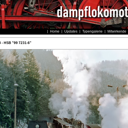
Home
Updates
Typengalerie
Mitwirkende
 - HSB "99 7231-6"