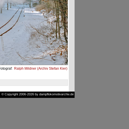
Fotograf:
Ralph Mildner (Archiv Stefan Kier)
© Copyright 2006-2026 by dampflokomotivarchiv.de