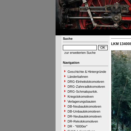
Suche
LKM 134008
zur erweiterten Suche
Navigation
Geschichte & Hintergründe
Länderbahnen
DRG-Einheitslokomotiven
DRG-Zahnradlokomotiven
DRG-Schmalspurlok.
Kriegslokomotiven
Verlagerungsbauten
DB-Neubaulokomotiven
DB-Umbaulokomotiven
DR-Neubaulokomotiven
DR-Rekolokomotiven
DR - "6000er"