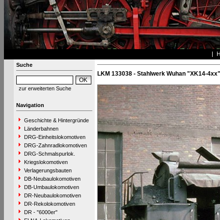
Suche
LKM 133038 - Stahlwerk Wuhan "XK14-4xx
zur erweiterten Suche
Navigation
Geschichte & Hintergründe
Länderbahnen
DRG-Einheitslokomotiven
DRG-Zahnradlokomotiven
DRG-Schmalspurlok.
Kriegslokomotiven
Verlagerungsbauten
DB-Neubaulokomotiven
DB-Umbaulokomotiven
DR-Neubaulokomotiven
DR-Rekolokomotiven
DR - "6000er"