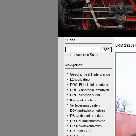
Suche
LKM 132034
zur erweiterten Suche
Navigation
Geschichte & Hintergründe
Länderbahnen
DRG-Einheitslokomotiven
DRG-Zahnradlokomotiven
DRG-Schmalspurlok.
Kriegslokomotiven
Verlagerungsbauten
DB-Neubaulokomotiven
DB-Umbaulokomotiven
DR-Neubaulokomotiven
DR-Rekolokomotiven
DR - "6000er"