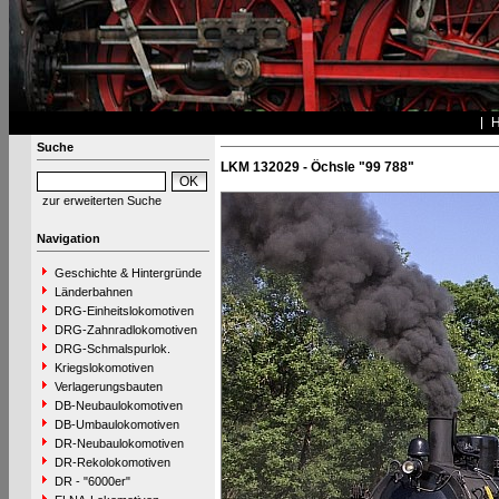
Suche
LKM 132029 - Öchsle "99 788"
zur erweiterten Suche
Navigation
Geschichte & Hintergründe
Länderbahnen
DRG-Einheitslokomotiven
DRG-Zahnradlokomotiven
DRG-Schmalspurlok.
Kriegslokomotiven
Verlagerungsbauten
DB-Neubaulokomotiven
DB-Umbaulokomotiven
DR-Neubaulokomotiven
DR-Rekolokomotiven
DR - "6000er"