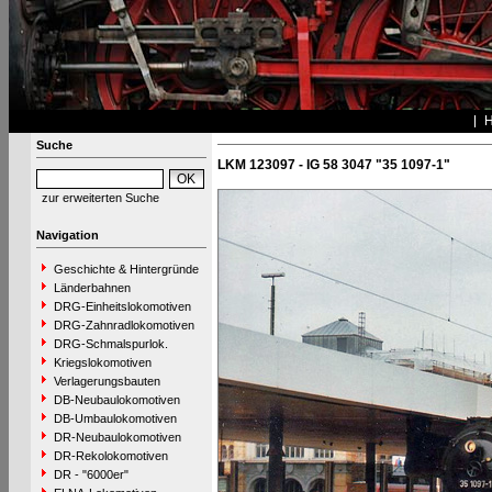
Suche
LKM 123097 - IG 58 3047 "35 1097-1"
zur erweiterten Suche
Navigation
Geschichte & Hintergründe
Länderbahnen
DRG-Einheitslokomotiven
DRG-Zahnradlokomotiven
DRG-Schmalspurlok.
Kriegslokomotiven
Verlagerungsbauten
DB-Neubaulokomotiven
DB-Umbaulokomotiven
DR-Neubaulokomotiven
DR-Rekolokomotiven
DR - "6000er"