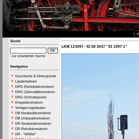
Suche
LKM 123097 - IG 58 3047 "35 1097-1"
zur erweiterten Suche
Navigation
Geschichte & Hintergründe
Länderbahnen
DRG-Einheitslokomotiven
DRG-Zahnradlokomotiven
DRG-Schmalspurlok.
Kriegslokomotiven
Verlagerungsbauten
DB-Neubaulokomotiven
DB-Umbaulokomotiven
DR-Neubaulokomotiven
DR-Rekolokomotiven
DR - "6000er"