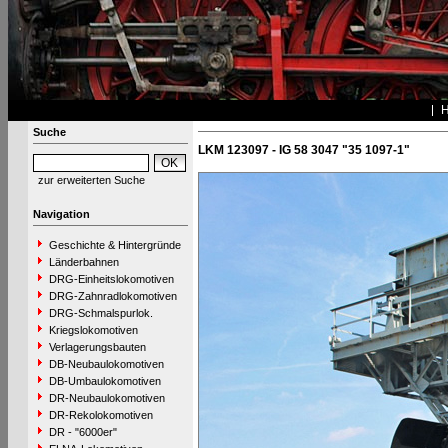
Suche
LKM 123097 - IG 58 3047 "35 1097-1"
zur erweiterten Suche
Navigation
Geschichte & Hintergründe
Länderbahnen
DRG-Einheitslokomotiven
DRG-Zahnradlokomotiven
DRG-Schmalspurlok.
Kriegslokomotiven
Verlagerungsbauten
DB-Neubaulokomotiven
DB-Umbaulokomotiven
DR-Neubaulokomotiven
DR-Rekolokomotiven
DR - "6000er"