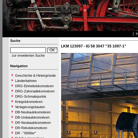
Suche
LKM 123097 - IG 58 3047 "35 1097-1"
zur erweiterten Suche
Navigation
Geschichte & Hintergründe
Länderbahnen
DRG-Einheitslokomotiven
DRG-Zahnradlokomotiven
DRG-Schmalspurlok.
Kriegslokomotiven
Verlagerungsbauten
DB-Neubaulokomotiven
DB-Umbaulokomotiven
DR-Neubaulokomotiven
DR-Rekolokomotiven
DR - "6000er"