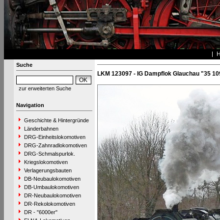
Suche
LKM 123097 - IG Dampflok Glauchau "35 10
zur erweiterten Suche
Navigation
Geschichte & Hintergründe
Länderbahnen
DRG-Einheitslokomotiven
DRG-Zahnradlokomotiven
DRG-Schmalspurlok.
Kriegslokomotiven
Verlagerungsbauten
DB-Neubaulokomotiven
DB-Umbaulokomotiven
DR-Neubaulokomotiven
DR-Rekolokomotiven
DR - "6000er"