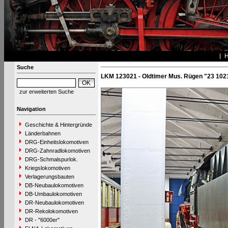
Suche
LKM 123021 - Oldtimer Mus. Rügen "23 102
zur erweiterten Suche
Navigation
Geschichte & Hintergründe
Länderbahnen
DRG-Einheitslokomotiven
DRG-Zahnradlokomotiven
DRG-Schmalspurlok.
Kriegslokomotiven
Verlagerungsbauten
DB-Neubaulokomotiven
DB-Umbaulokomotiven
DR-Neubaulokomotiven
DR-Rekolokomotiven
DR - "6000er"