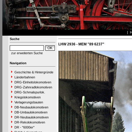
Suche
LHW 2936 - MEM "89 6237"
zur erweiterten Suche
Navigation
Geschichte & Hintergründe
Länderbahnen
DRG-Einheitslokomotiven
DRG-Zahnradlokomotiven
DRG-Schmalspurlok.
Kriegslokomotiven
Verlagerungsbauten
DB-Neubaulokomotiven
DB-Umbaulokomotiven
DR-Neubaulokomotiven
DR-Rekolokomotiven
DR - "6000er"