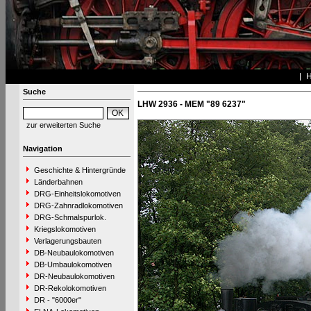
Suche
LHW 2936 - MEM "89 6237"
zur erweiterten Suche
Navigation
Geschichte & Hintergründe
Länderbahnen
DRG-Einheitslokomotiven
DRG-Zahnradlokomotiven
DRG-Schmalspurlok.
Kriegslokomotiven
Verlagerungsbauten
DB-Neubaulokomotiven
DB-Umbaulokomotiven
DR-Neubaulokomotiven
DR-Rekolokomotiven
DR - "6000er"