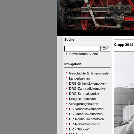
Suche
Krupp 3914 
zur erweiterten Suche
Navigation
Geschichte & Hintergründe
Länderbahnen
DRG-Einheitslokomotiven
DRG-Zahnradlokomotiven
DRG-Schmalspurlok.
Kriegslokomotiven
Verlagerungsbauten
DB-Neubaulokomotiven
DB-Umbaulokomotiven
DR-Neubaulokomotiven
DR-Rekolokomotiven
DR - "6000er"