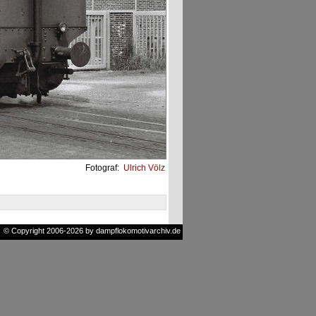
Fotograf:
Ulrich Völz
© Copyright 2006-2026 by dampflokomotivarchiv.de