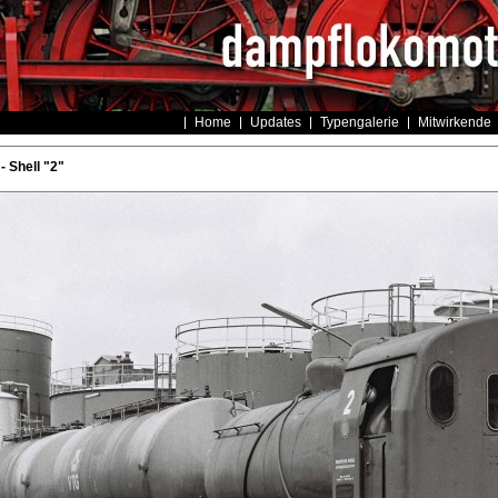
Home
Updates
Typengalerie
Mitwirkende
- Shell "2"