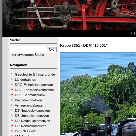
Suche
Krupp 3351 - DDM "10 001"
zur erweiterten Suche
Navigation
Geschichte & Hintergründe
Länderbahnen
DRG-Einheitslokomotiven
DRG-Zahnradlokomotiven
DRG-Schmalspurlok.
Kriegslokomotiven
Verlagerungsbauten
DB-Neubaulokomotiven
DB-Umbaulokomotiven
DR-Neubaulokomotiven
DR-Rekolokomotiven
DR - "6000er"