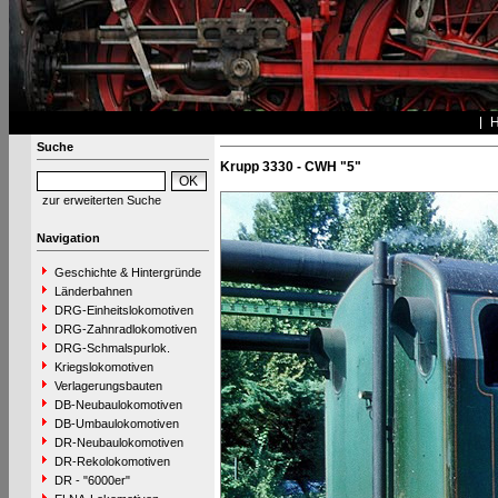
Suche
Krupp 3330 - CWH "5"
zur erweiterten Suche
Navigation
Geschichte & Hintergründe
Länderbahnen
DRG-Einheitslokomotiven
DRG-Zahnradlokomotiven
DRG-Schmalspurlok.
Kriegslokomotiven
Verlagerungsbauten
DB-Neubaulokomotiven
DB-Umbaulokomotiven
DR-Neubaulokomotiven
DR-Rekolokomotiven
DR - "6000er"