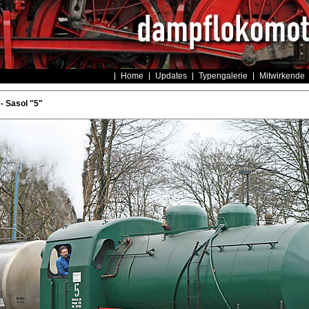
Home
Updates
Typengalerie
Mitwirkende
- Sasol "5"