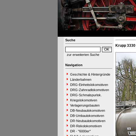
Suche
Krupp 3330 
zur erweiterten Suche
Navigation
Geschichte & Hintergründe
Länderbahnen
DRG-Einheitslokomotiven
DRG-Zahnradlokomotiven
DRG-Schmalspurlok.
Kriegslokomotiven
Verlagerungsbauten
DB-Neubaulokomotiven
DB-Umbaulokomotiven
DR-Neubaulokomotiven
DR-Rekolokomotiven
DR - "6000er"