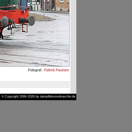
Fotograf:
Patrick Paulsen
© Copyright 2006-2026 by dampflokomotivarchiv.de