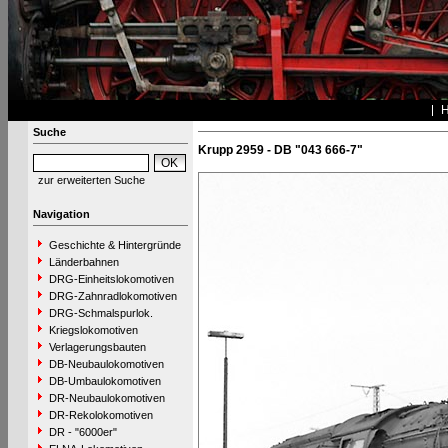
Suche
Krupp 2959 - DB "043 666-7"
zur erweiterten Suche
Navigation
Geschichte & Hintergründe
Länderbahnen
DRG-Einheitslokomotiven
DRG-Zahnradlokomotiven
DRG-Schmalspurlok.
Kriegslokomotiven
Verlagerungsbauten
DB-Neubaulokomotiven
DB-Umbaulokomotiven
DR-Neubaulokomotiven
DR-Rekolokomotiven
DR - "6000er"