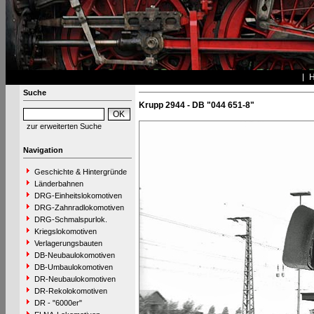
Suche
Krupp 2944 - DB "044 651-8"
zur erweiterten Suche
Navigation
Geschichte & Hintergründe
Länderbahnen
DRG-Einheitslokomotiven
DRG-Zahnradlokomotiven
DRG-Schmalspurlok.
Kriegslokomotiven
Verlagerungsbauten
DB-Neubaulokomotiven
DB-Umbaulokomotiven
DR-Neubaulokomotiven
DR-Rekolokomotiven
DR - "6000er"