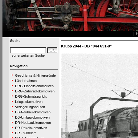
Suche
Krupp 2944 - DB "044 651-8"
zur erweiterten Suche
Navigation
Geschichte & Hintergründe
Länderbahnen
DRG-Einheitslokomotiven
DRG-Zahnradlokomotiven
DRG-Schmalspurlok.
Kriegslokomotiven
Verlagerungsbauten
DB-Neubaulokomotiven
DB-Umbaulokomotiven
DR-Neubaulokomotiven
DR-Rekolokomotiven
DR - "6000er"