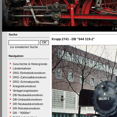
Suche
Krupp 2741 - DB "044 319-2"
zur erweiterten Suche
Navigation
Geschichte & Hintergründe
Länderbahnen
DRG-Einheitslokomotiven
DRG-Zahnradlokomotiven
DRG-Schmalspurlok.
Kriegslokomotiven
Verlagerungsbauten
DB-Neubaulokomotiven
DB-Umbaulokomotiven
DR-Neubaulokomotiven
DR-Rekolokomotiven
DR - "6000er"