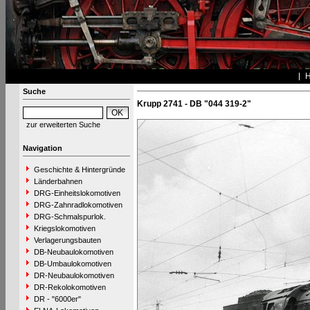
Suche
Krupp 2741 - DB "044 319-2"
zur erweiterten Suche
Navigation
Geschichte & Hintergründe
Länderbahnen
DRG-Einheitslokomotiven
DRG-Zahnradlokomotiven
DRG-Schmalspurlok.
Kriegslokomotiven
Verlagerungsbauten
DB-Neubaulokomotiven
DB-Umbaulokomotiven
DR-Neubaulokomotiven
DR-Rekolokomotiven
DR - "6000er"