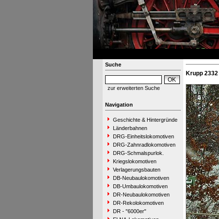
Suche
Krupp 2332
zur erweiterten Suche
Navigation
Geschichte & Hintergründe
Länderbahnen
DRG-Einheitslokomotiven
DRG-Zahnradlokomotiven
DRG-Schmalspurlok.
Kriegslokomotiven
Verlagerungsbauten
DB-Neubaulokomotiven
DB-Umbaulokomotiven
DR-Neubaulokomotiven
DR-Rekolokomotiven
DR - "6000er"