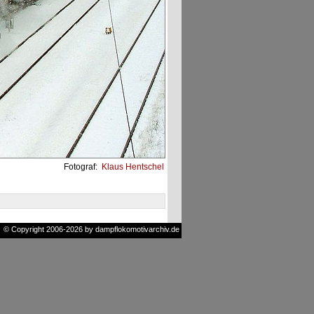
Fotograf:
Klaus Hentschel
© Copyright 2006-2026 by dampflokomotivarchiv.de