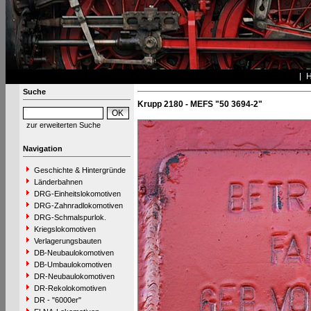
Suche
Krupp 2180 - MEFS "50 3694-2"
zur erweiterten Suche
Navigation
Geschichte & Hintergründe
Länderbahnen
DRG-Einheitslokomotiven
DRG-Zahnradlokomotiven
DRG-Schmalspurlok.
Kriegslokomotiven
Verlagerungsbauten
DB-Neubaulokomotiven
DB-Umbaulokomotiven
DR-Neubaulokomotiven
DR-Rekolokomotiven
DR - "6000er"