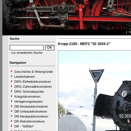
Suche
Krupp 2180 - MEFS "50 3694-2"
zur erweiterten Suche
Navigation
Geschichte & Hintergründe
Länderbahnen
DRG-Einheitslokomotiven
DRG-Zahnradlokomotiven
DRG-Schmalspurlok.
Kriegslokomotiven
Verlagerungsbauten
DB-Neubaulokomotiven
DB-Umbaulokomotiven
DR-Neubaulokomotiven
DR-Rekolokomotiven
DR - "6000er"