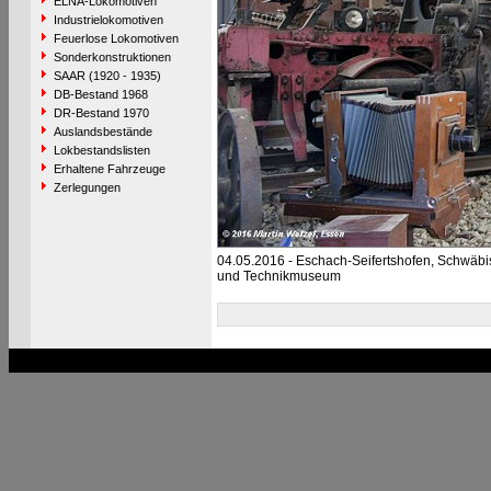
ELNA-Lokomotiven
Industrielokomotiven
Feuerlose Lokomotiven
Sonderkonstruktionen
SAAR (1920 - 1935)
DB-Bestand 1968
DR-Bestand 1970
Auslandsbestände
Lokbestandslisten
Erhaltene Fahrzeuge
Zerlegungen
04.05.2016 - Eschach-Seifertshofen, Schwäb
und Technikmuseum