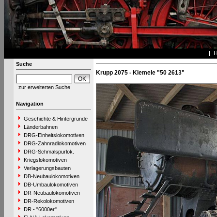
Suche
Krupp 2075 - Kiemele "50 2613"
zur erweiterten Suche
Navigation
Geschichte & Hintergründe
Länderbahnen
DRG-Einheitslokomotiven
DRG-Zahnradlokomotiven
DRG-Schmalspurlok.
Kriegslokomotiven
Verlagerungsbauten
DB-Neubaulokomotiven
DB-Umbaulokomotiven
DR-Neubaulokomotiven
DR-Rekolokomotiven
DR - "6000er"