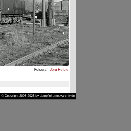
Fotograf:
Jörg Helbig
© Copyright 2006-2026 by dampflokomotivarchiv.de