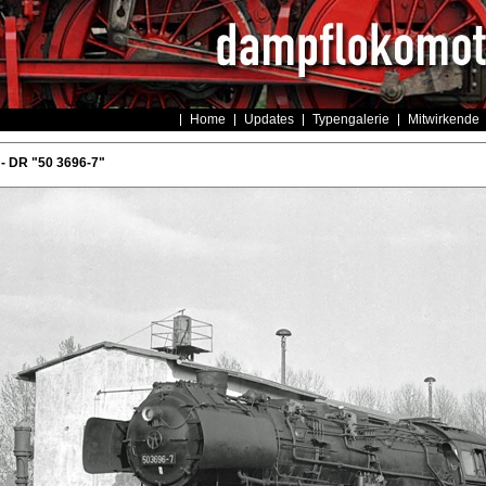
Home
Updates
Typengalerie
Mitwirkende
- DR "50 3696-7"