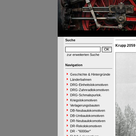
Suche
Krupp 2059 
zur erweiterten Suche
Navigation
Geschichte & Hintergründe
Länderbahnen
DRG-Einheitslokomotiven
DRG-Zahnradlokomotiven
DRG-Schmalspurlok.
Kriegslokomotiven
Verlagerungsbauten
DB-Neubaulokomotiven
DB-Umbaulokomotiven
DR-Neubaulokomotiven
DR-Rekolokomotiven
DR - "6000er"