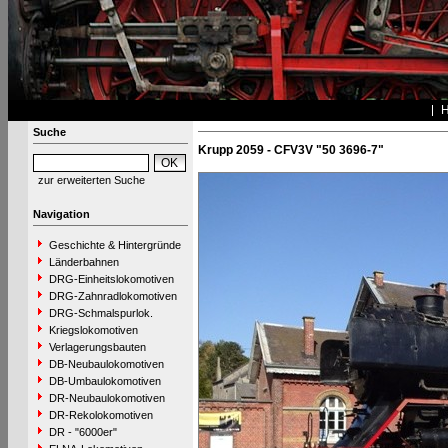
Suche
Krupp 2059 - CFV3V "50 3696-7"
zur erweiterten Suche
Navigation
Geschichte & Hintergründe
Länderbahnen
DRG-Einheitslokomotiven
DRG-Zahnradlokomotiven
DRG-Schmalspurlok.
Kriegslokomotiven
Verlagerungsbauten
DB-Neubaulokomotiven
DB-Umbaulokomotiven
DR-Neubaulokomotiven
DR-Rekolokomotiven
DR - "6000er"