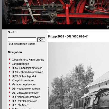
Suche
Krupp 2059 - DR "050 696-4"
zur erweiterten Suche
Navigation
Geschichte & Hintergründe
Länderbahnen
DRG-Einheitslokomotiven
DRG-Zahnradlokomotiven
DRG-Schmalspurlok.
Kriegslokomotiven
Verlagerungsbauten
DB-Neubaulokomotiven
DB-Umbaulokomotiven
DR-Neubaulokomotiven
DR-Rekolokomotiven
DR - "6000er"