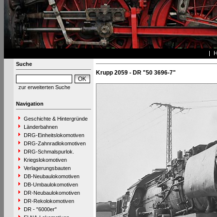
Suche
Krupp 2059 - DR "50 3696-7"
zur erweiterten Suche
Navigation
Geschichte & Hintergründe
Länderbahnen
DRG-Einheitslokomotiven
DRG-Zahnradlokomotiven
DRG-Schmalspurlok.
Kriegslokomotiven
Verlagerungsbauten
DB-Neubaulokomotiven
DB-Umbaulokomotiven
DR-Neubaulokomotiven
DR-Rekolokomotiven
DR - "6000er"