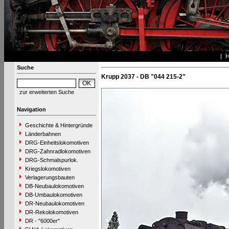
Suche
Krupp 2037 - DB "044 215-2"
zur erweiterten Suche
Navigation
Geschichte & Hintergründe
Länderbahnen
DRG-Einheitslokomotiven
DRG-Zahnradlokomotiven
DRG-Schmalspurlok.
Kriegslokomotiven
Verlagerungsbauten
DB-Neubaulokomotiven
DB-Umbaulokomotiven
DR-Neubaulokomotiven
DR-Rekolokomotiven
DR - "6000er"