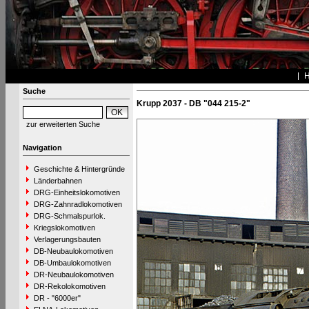
Suche
Krupp 2037 - DB "044 215-2"
zur erweiterten Suche
Navigation
Geschichte & Hintergründe
Länderbahnen
DRG-Einheitslokomotiven
DRG-Zahnradlokomotiven
DRG-Schmalspurlok.
Kriegslokomotiven
Verlagerungsbauten
DB-Neubaulokomotiven
DB-Umbaulokomotiven
DR-Neubaulokomotiven
DR-Rekolokomotiven
DR - "6000er"