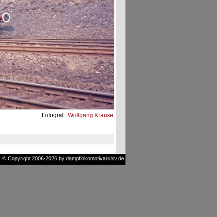
Fotograf:
Wolfgang Krause
© Copyright 2006-2026 by dampflokomotivarchiv.de