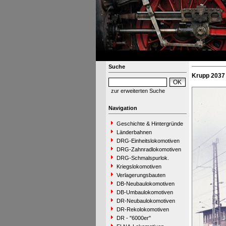
Suche
Krupp 2037 
zur erweiterten Suche
Navigation
Geschichte & Hintergründe
Länderbahnen
DRG-Einheitslokomotiven
DRG-Zahnradlokomotiven
DRG-Schmalspurlok.
Kriegslokomotiven
Verlagerungsbauten
DB-Neubaulokomotiven
DB-Umbaulokomotiven
DR-Neubaulokomotiven
DR-Rekolokomotiven
DR - "6000er"