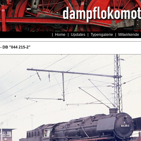
Home
Updates
Typengalerie
Mitwirkende
- DB "044 215-2"