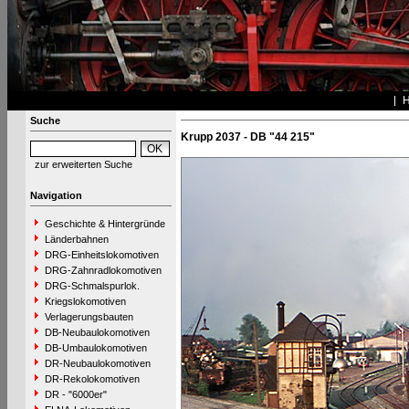
Suche
Krupp 2037 - DB "44 215"
zur erweiterten Suche
Navigation
Geschichte & Hintergründe
Länderbahnen
DRG-Einheitslokomotiven
DRG-Zahnradlokomotiven
DRG-Schmalspurlok.
Kriegslokomotiven
Verlagerungsbauten
DB-Neubaulokomotiven
DB-Umbaulokomotiven
DR-Neubaulokomotiven
DR-Rekolokomotiven
DR - "6000er"