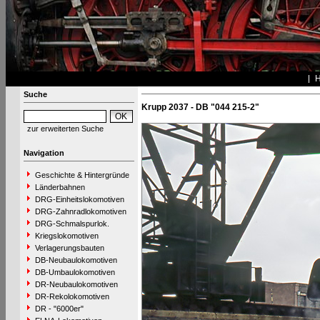
Suche
Krupp 2037 - DB "044 215-2"
zur erweiterten Suche
Navigation
Geschichte & Hintergründe
Länderbahnen
DRG-Einheitslokomotiven
DRG-Zahnradlokomotiven
DRG-Schmalspurlok.
Kriegslokomotiven
Verlagerungsbauten
DB-Neubaulokomotiven
DB-Umbaulokomotiven
DR-Neubaulokomotiven
DR-Rekolokomotiven
DR - "6000er"