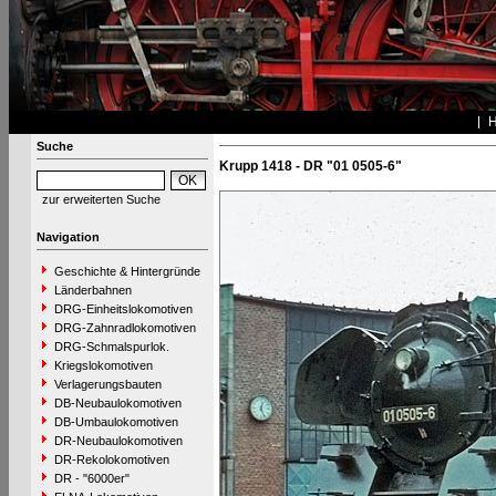
Suche
Krupp 1418 - DR "01 0505-6"
zur erweiterten Suche
Navigation
Geschichte & Hintergründe
Länderbahnen
DRG-Einheitslokomotiven
DRG-Zahnradlokomotiven
DRG-Schmalspurlok.
Kriegslokomotiven
Verlagerungsbauten
DB-Neubaulokomotiven
DB-Umbaulokomotiven
DR-Neubaulokomotiven
DR-Rekolokomotiven
DR - "6000er"