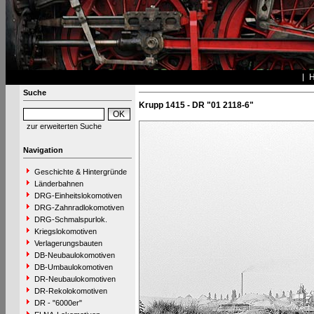
Suche
Krupp 1415 - DR "01 2118-6"
zur erweiterten Suche
Navigation
Geschichte & Hintergründe
Länderbahnen
DRG-Einheitslokomotiven
DRG-Zahnradlokomotiven
DRG-Schmalspurlok.
Kriegslokomotiven
Verlagerungsbauten
DB-Neubaulokomotiven
DB-Umbaulokomotiven
DR-Neubaulokomotiven
DR-Rekolokomotiven
DR - "6000er"