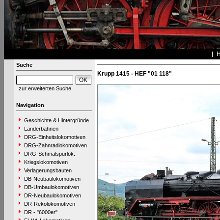
Suche
Krupp 1415 - HEF "01 118"
zur erweiterten Suche
Navigation
Geschichte & Hintergründe
Länderbahnen
DRG-Einheitslokomotiven
DRG-Zahnradlokomotiven
DRG-Schmalspurlok.
Kriegslokomotiven
Verlagerungsbauten
DB-Neubaulokomotiven
DB-Umbaulokomotiven
DR-Neubaulokomotiven
DR-Rekolokomotiven
DR - "6000er"