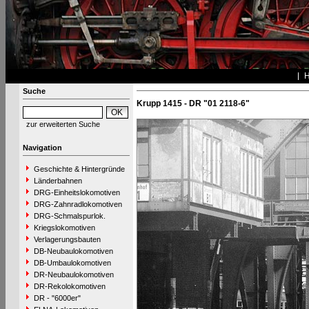
Suche
Krupp 1415 - DR "01 2118-6"
zur erweiterten Suche
Navigation
Geschichte & Hintergründe
Länderbahnen
DRG-Einheitslokomotiven
DRG-Zahnradlokomotiven
DRG-Schmalspurlok.
Kriegslokomotiven
Verlagerungsbauten
DB-Neubaulokomotiven
DB-Umbaulokomotiven
DR-Neubaulokomotiven
DR-Rekolokomotiven
DR - "6000er"