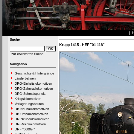
Suche
Krupp 1415 - HEF "01 118"
zur erweiterten Suche
Navigation
Geschichte & Hintergründe
Länderbahnen
DRG-Einheitslokomotiven
DRG-Zahnradlokomotiven
DRG-Schmalspurlok.
Kriegslokomotiven
Verlagerungsbauten
DB-Neubaulokomotiven
DB-Umbaulokomotiven
DR-Neubaulokomotiven
DR-Rekolokomotiven
DR - "6000er"