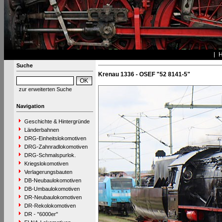
Suche
Krenau 1336 - OSEF "52 8141-5"
zur erweiterten Suche
Navigation
Geschichte & Hintergründe
Länderbahnen
DRG-Einheitslokomotiven
DRG-Zahnradlokomotiven
DRG-Schmalspurlok.
Kriegslokomotiven
Verlagerungsbauten
DB-Neubaulokomotiven
DB-Umbaulokomotiven
DR-Neubaulokomotiven
DR-Rekolokomotiven
DR - "6000er"