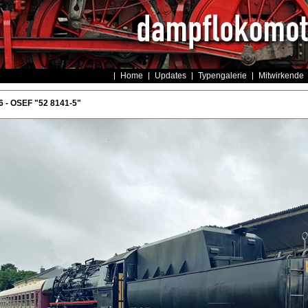
Home
Updates
Typengalerie
Mitwirkende
 - OSEF "52 8141-5"