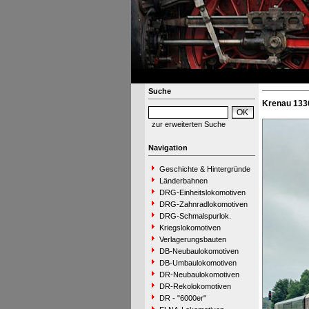
Suche
Krenau 1336
zur erweiterten Suche
Navigation
Geschichte & Hintergründe
Länderbahnen
DRG-Einheitslokomotiven
DRG-Zahnradlokomotiven
DRG-Schmalspurlok.
Kriegslokomotiven
Verlagerungsbauten
DB-Neubaulokomotiven
DB-Umbaulokomotiven
DR-Neubaulokomotiven
DR-Rekolokomotiven
DR - "6000er"