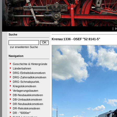
Suche
Krenau 1336 - OSEF "52 8141-5"
zur erweiterten Suche
Navigation
Geschichte & Hintergründe
Länderbahnen
DRG-Einheitslokomotiven
DRG-Zahnradlokomotiven
DRG-Schmalspurlok.
Kriegslokomotiven
Verlagerungsbauten
DB-Neubaulokomotiven
DB-Umbaulokomotiven
DR-Neubaulokomotiven
DR-Rekolokomotiven
DR - "6000er"