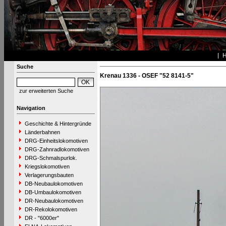
Suche
Krenau 1336 - OSEF "52 8141-5"
zur erweiterten Suche
Navigation
Geschichte & Hintergründe
Länderbahnen
DRG-Einheitslokomotiven
DRG-Zahnradlokomotiven
DRG-Schmalspurlok.
Kriegslokomotiven
Verlagerungsbauten
DB-Neubaulokomotiven
DB-Umbaulokomotiven
DR-Neubaulokomotiven
DR-Rekolokomotiven
DR - "6000er"