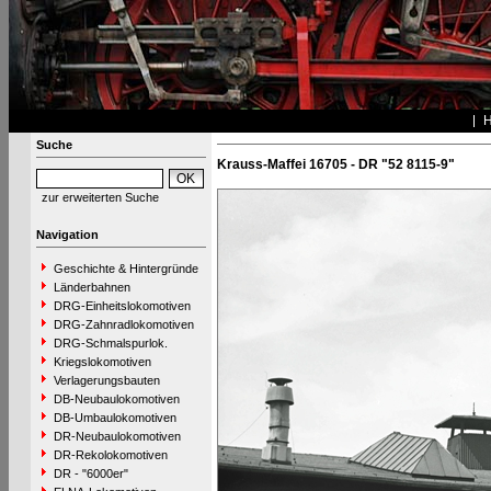
Suche
Krauss-Maffei 16705 - DR "52 8115-9"
zur erweiterten Suche
Navigation
Geschichte & Hintergründe
Länderbahnen
DRG-Einheitslokomotiven
DRG-Zahnradlokomotiven
DRG-Schmalspurlok.
Kriegslokomotiven
Verlagerungsbauten
DB-Neubaulokomotiven
DB-Umbaulokomotiven
DR-Neubaulokomotiven
DR-Rekolokomotiven
DR - "6000er"