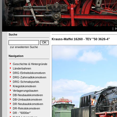
Suche
Krauss-Maffei 16260 - TEV "50 3626-4"
zur erweiterten Suche
Navigation
Geschichte & Hintergründe
Länderbahnen
DRG-Einheitslokomotiven
DRG-Zahnradlokomotiven
DRG-Schmalspurlok.
Kriegslokomotiven
Verlagerungsbauten
DB-Neubaulokomotiven
DB-Umbaulokomotiven
DR-Neubaulokomotiven
DR-Rekolokomotiven
DR - "6000er"