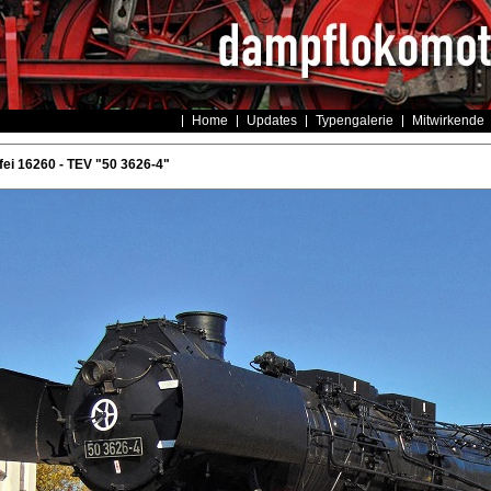
Home
Updates
Typengalerie
Mitwirkende
ei 16260 - TEV "50 3626-4"