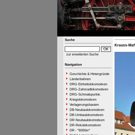
Suche
Krauss-Maff
zur erweiterten Suche
Navigation
Geschichte & Hintergründe
Länderbahnen
DRG-Einheitslokomotiven
DRG-Zahnradlokomotiven
DRG-Schmalspurlok.
Kriegslokomotiven
Verlagerungsbauten
DB-Neubaulokomotiven
DB-Umbaulokomotiven
DR-Neubaulokomotiven
DR-Rekolokomotiven
DR - "6000er"