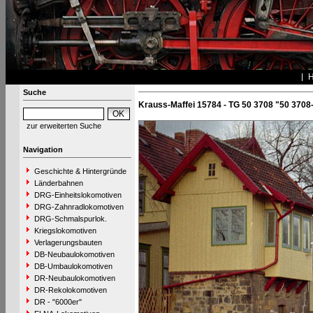
Suche
Krauss-Maffei 15784 - TG 50 3708 "50 3708
zur erweiterten Suche
Navigation
Geschichte & Hintergründe
Länderbahnen
DRG-Einheitslokomotiven
DRG-Zahnradlokomotiven
DRG-Schmalspurlok.
Kriegslokomotiven
Verlagerungsbauten
DB-Neubaulokomotiven
DB-Umbaulokomotiven
DR-Neubaulokomotiven
DR-Rekolokomotiven
DR - "6000er"