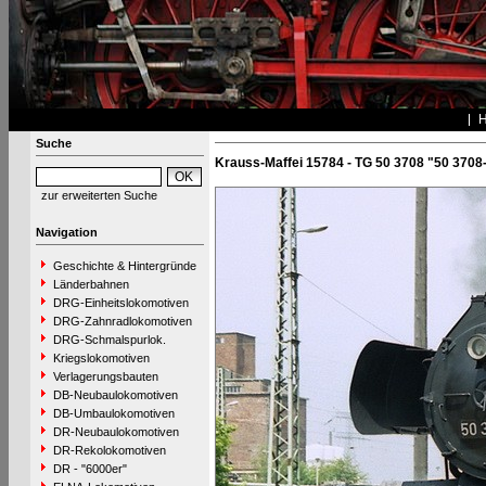
Suche
Krauss-Maffei 15784 - TG 50 3708 "50 3708
zur erweiterten Suche
Navigation
Geschichte & Hintergründe
Länderbahnen
DRG-Einheitslokomotiven
DRG-Zahnradlokomotiven
DRG-Schmalspurlok.
Kriegslokomotiven
Verlagerungsbauten
DB-Neubaulokomotiven
DB-Umbaulokomotiven
DR-Neubaulokomotiven
DR-Rekolokomotiven
DR - "6000er"